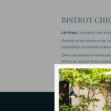
BISTROT CHI
Là-Haut
, ce bistrot chic et 
Perché sur les hauteurs de 
parenthèse enchantée à deux
Dans une ancienne ferme plei
retrouver autour d’une cuisi
généreuse et ancrée dans les
Une adresse rare, entre ciel et
RÉSERVATION