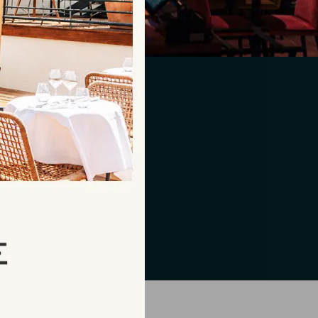
LA HAUT
e Bistrot Là-Haut dévoile
s : sa terrasse intimiste,
 l’abri des regards.