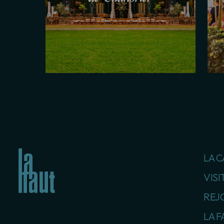
LA 
VISI
REJ
LA F