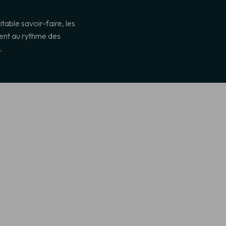
table savoir-faire, les
lent au rythme des
.