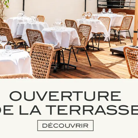
LE JARDIN DU 
Avec le retour des beaux jours, l
l’un de ses trésors les mieux gardé
véritable parenthèse de verdure à
DÉCOUVRIR LE JARDIN