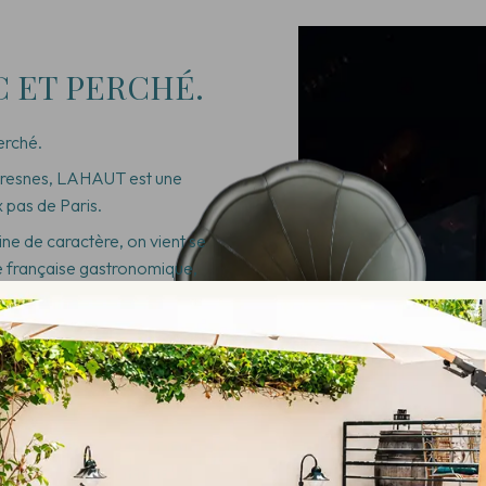
C ET PERCHÉ.
perché.
Suresnes, LAHAUT est une
 pas de Paris.
ne de caractère, on vient se
ne française gastronomique,
 saisons.
 capitale.