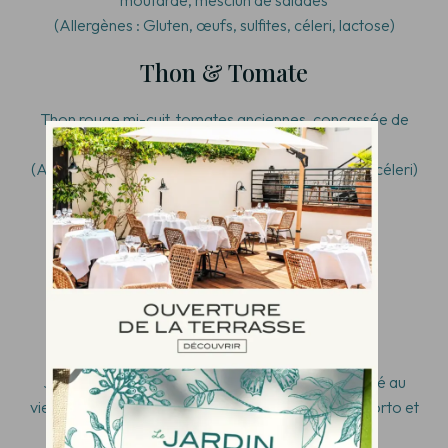
moutarde, mesclun de salades
(Allergènes : Gluten, œufs, sulfites, céleri, lactose)
Thon & Tomate
Thon rouge mi-cuit, tomates anciennes, concassée de
tomates, vierge de basilic aux olives
(Allergènes : Poissons, crustacés, lactose, sulfites, céleri)
L’Entracte
Rhum & Vanille, comme un trou normand
(Allergènes : Lactose, œufs)
Joue de bœuf & Truffes
Joue de bœuf Angus confite, gratin de zitoni truffé au
vieux parmesan, frisée croquante, vinaigrette au porto et
truffe Aestivum